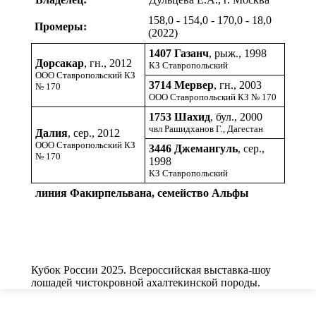
158,0 - 154,0 - 170,0 - 18,0
Промеры:
(2022)
1407 Газанч
, рыж., 1998
Дорсакар
, гн., 2012
КЗ Ставропольский
ООО Ставропольский КЗ
3714 Мервер
, гн., 2003
№ 170
ООО Ставропольский КЗ № 170
1753 Шахид
, бул., 2000
чвл Рашидханов Г., Дагестан
Далия
, сер., 2012
ООО Ставропольский КЗ
3446 Джемангуль
, сер.,
№ 170
1998
КЗ Ставропольский
линия Факирпельвана, семейство Альфы
Кубок России 2025. Всероссийская выставка-шоу
лошадей чистокровной ахалтекинской породы.