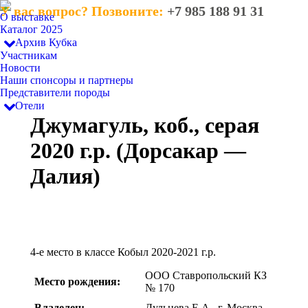
У вас вопрос? Позвоните:
+7 985 188 91 31
О выставке
Каталог 2025
Архив Кубка
Участникам
Новости
Наши спонсоры и партнеры
Представители породы
Отели
Джумагуль, коб., серая
2020 г.р. (Дорсакар —
Далия)
4-е место в классе Кобыл 2020-2021 г.р.
ООО Ставропольский КЗ
Место рождения:
№ 170
Владелец:
Дульцева Е.А., г. Москва